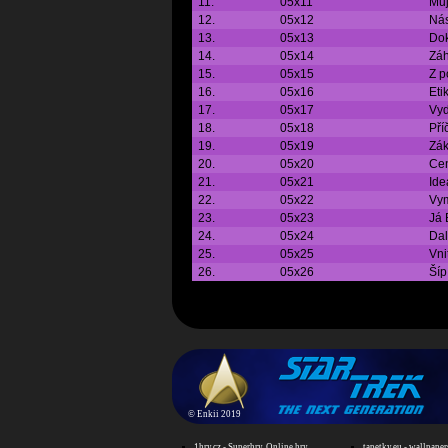
11.
05x11
Můj
12.
05x12
Nás
13.
05x13
Dok
14.
05x14
Zá
15.
05x15
Z p
16.
05x16
Eti
17.
05x17
Vy
18.
05x18
Pří
19.
05x19
Zák
20.
05x20
Cen
21.
05x21
Ide
22.
05x22
Vym
23.
05x23
Já 
24.
05x24
Dal
25.
05x25
Vni
26.
05x26
Šíp
©
Enkii 2019
1hry.cz - Superhry, Online hry
tapetky.eu - wallpaper