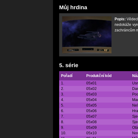
Můj hrdina
Popis:
Vědeck
nedokáže vyr
zachráncům na 
5. série
Pořadí
Produkční kód
Ná
1.
05x01
Usm
2.
05x02
Da
3.
05x03
Po
4.
05x04
Ma
5.
05x05
Neš
6.
05x06
Hr
7.
05x07
Sje
8.
05x08
Sje
9.
05x09
Otá
10.
05x10
Nov