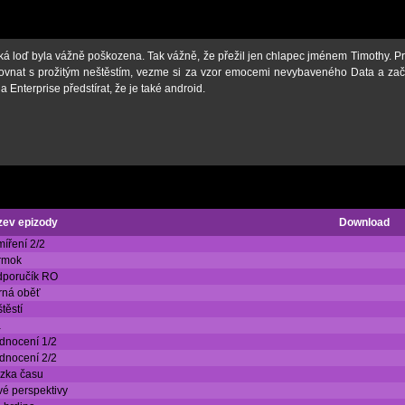
á loď byla vážně poškozena. Tak vážně, že přežil jen chlapec jménem Timothy. P
ovnat s prožitým neštěstím, vezme si za vzor emocemi nevybaveného Data a za
Enterprise předstírat, že je také android.
zev epizody
Download
íření 2/2
rmok
dporučík RO
rná oběť
těstí
a
dnocení 1/2
dnocení 2/2
zka času
é perspektivy