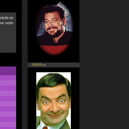
rotože se
čne svým
AONN.cz