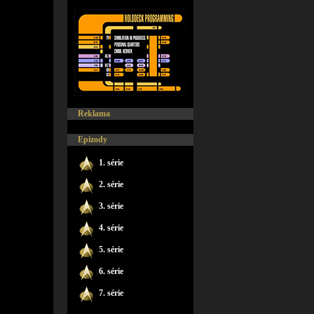
Reklama
Epizody
1. série
2. série
3. série
4. série
5. série
6. série
7. série