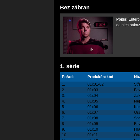
Bez zábran
Popis:
Enterpr
od nich nakazí
1. série
Pořadí
Produkční kód
Ná
1.
01x01-02
Stř
2.
01x03
Bez
3.
01x04
Zák
4.
01x05
Nej
5.
01x06
Kam
6.
01x07
Osa
7.
01x08
Spr
8.
01x09
Bit
9.
01x10
Hra
10.
01x11
Oá