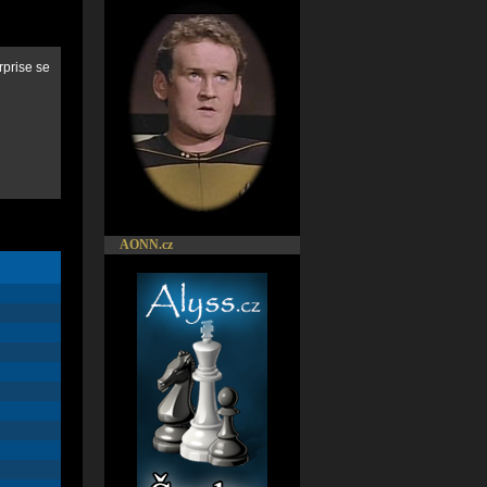
rprise se
AONN.cz