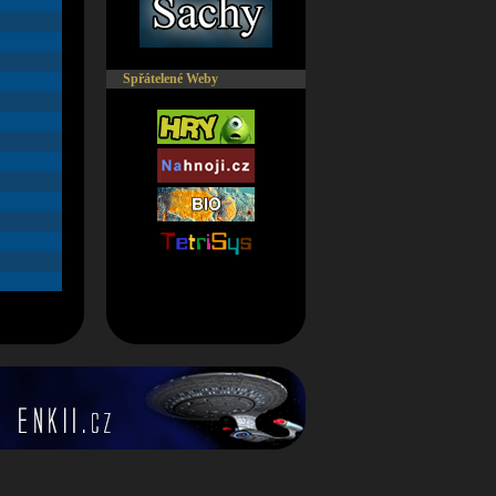
Spřátelené Weby