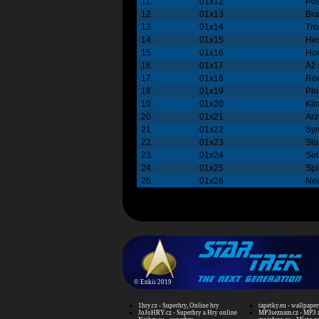
11.
01x12
Pos
12.
01x13
Bra
13.
01x14
Tro
14.
01x15
He
15.
01x16
Ho
16.
01x17
Až 
17.
01x18
Ro
18.
01x19
Pln
19.
01x20
Kli
20.
01x21
Arz
21.
01x22
Sy
22.
01x23
Slu
23.
01x24
Set
24.
01x25
Spi
25.
01x26
Neu
©
Enkii 2019
1hry.cz - Superhry, Online hry
tapetky.eu - wallpaper
JoJoHRY.cz - Superhry a Hry online
MP3seznam.cz - MP3 