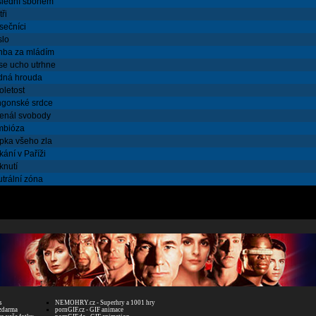
lední sbohem
tři
sečníci
slo
nba za mládím
se ucho utrhne
dná hrouda
oletost
ngonské srdce
enál svobody
mbióza
pka všeho zla
kání v Paříži
knutí
trální zóna
s
NEMOHRY.cz - Superhry a 1001 hry
zdarma
pornGIF.cz - GIF animace