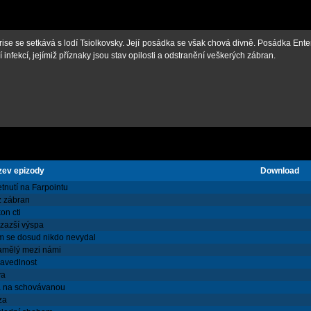
ise se setkává s lodí Tsiolkovsky. Její posádka se však chová divně. Posádka Ente
 infekcí, jejímiž příznaky jsou stav opilosti a odstranění veškerých zábran.
zev epizody
Download
etnutí na Farpointu
 zábran
on cti
zazší výspa
 se dosud nikdo nevydal
mělý mezi námi
avedlnost
va
 na schovávanou
za