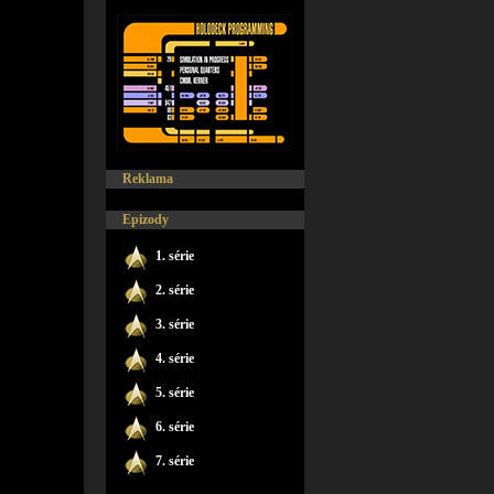
Reklama
Epizody
1. série
2. série
3. série
4. série
5. série
6. série
7. série