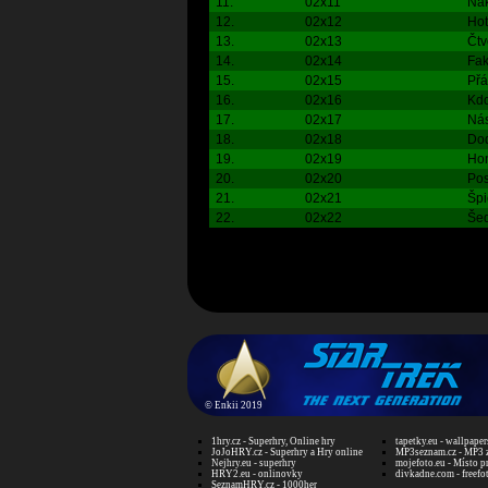
11.
02x11
Ná
12.
02x12
Hot
13.
02x13
Čtv
14.
02x14
Fak
15.
02x15
Přá
16.
02x16
Kdo
17.
02x17
Nás
18.
02x18
Dod
19.
02x19
Ho
20.
02x20
Pos
21.
02x21
Špi
22.
02x22
Šed
©
Enkii 2019
1hry.cz - Superhry, Online hry
tapetky.eu - wallpaper
JoJoHRY.cz - Superhry a Hry online
MP3seznam.cz - MP3 
Nejhry.eu - superhry
mojefoto.eu - Místo p
HRY2.eu - onlinovky
divkadne.com - freefo
SeznamHRY.cz - 1000her