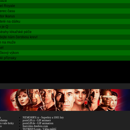
kaza
el Royale
erec času
tor Ikarus
telé na dálku
 je Q
trahy lékařské péče
ejte nám čerstvou krev!
n na muže
el
čkový výkon
é přízraky
s
NEMOHRY.cz - Superhry a 1001 hry
zdarma
pornGIF.cz - GIF animace
ro vaše fotky
pornGIF.de - GIF animation
to
freevideo-freefoto.com
TETRISYS.com - Válka médií