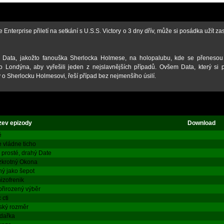
 Enterprise přiletí na setkání s U.S.S. Victory o 3 dny dřív, může si posádka užít z
 Data, jakožto fanouška Sherlocka Holmese, na holopalubu, kde se přenesou
o Londýna, aby vyřešili jeden z nejslavnějších případů. Ovšem Data, který si 
 o Sherlocku Holmesovi, řeší případ bez nejmenšího úsilí.
zev epizody
Download
ě
 vládne ticho
 prosté, drahý Date
krotný Okona
hý jako šepot
izofrenik
řirozený výběr
 cti
ský rozměr
dařka