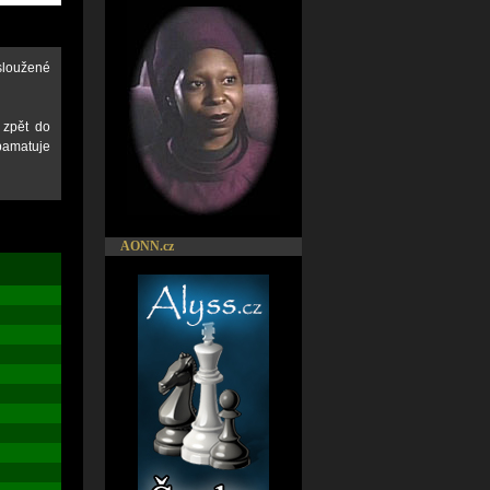
asloužené
 zpět do
pamatuje
AONN.cz