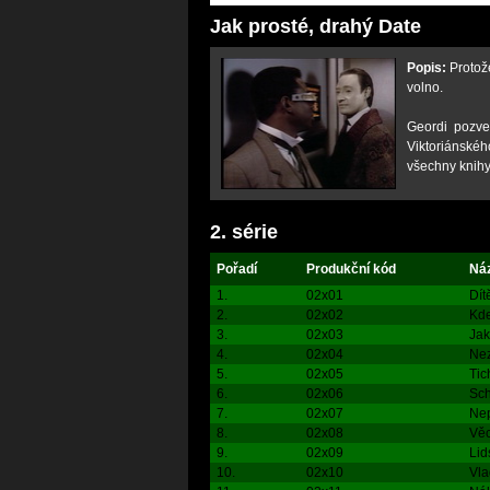
Jak prosté, drahý Date
Popis:
Protože
volno.
Geordi pozve
Viktoriánskéh
všechny knihy
2. série
Pořadí
Produkční kód
Ná
1.
02x01
Dít
2.
02x02
Kde
3.
02x03
Jak
4.
02x04
Nez
5.
02x05
Tic
6.
02x06
Sch
7.
02x07
Nep
8.
02x08
Věc
9.
02x09
Lid
10.
02x10
Vla