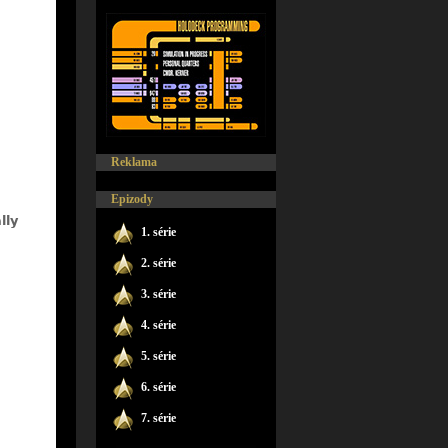
Reklama
Epizody
1. série
2. série
3. série
4. série
5. série
6. série
7. série