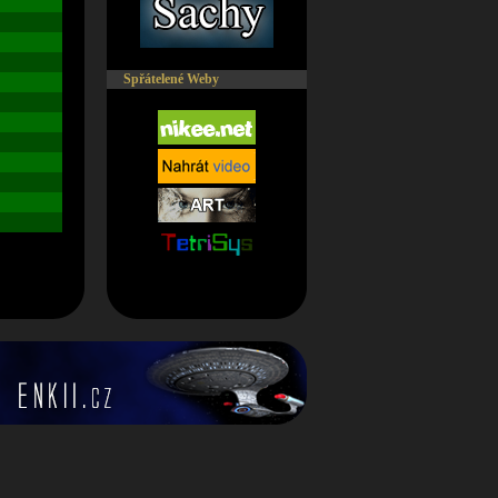
Spřátelené Weby